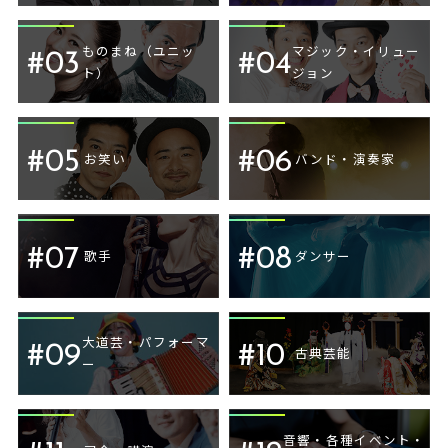
ものまね（ユニッ
マジック・イリュー
#03
#04
ト）
ジョン
#05
#06
お笑い
バンド・演奏家
#07
#08
歌手
ダンサー
大道芸・パフォーマ
#09
#10
古典芸能
ー
音響・各種イベント・