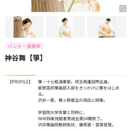
バンド・演奏家
神谷舞【箏】
【PROFILE】
箏・十七絃演奏家。埼玉県蓮田市出身。
星野高校箏曲部入部をきっかけに箏をはじめ
る。
沢井一恵、梶ヶ野亜生の両氏に師事。
学習院大学卒業と同時に、
NHK邦楽技能者育成会第54期修了。
沢井箏曲院教師免状、優秀賞・首席登第。