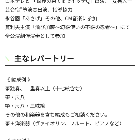
日本テレビ 「世界の果てまでイッテQ」出演、“女芸人一
芸合宿”箏演奏出演、指導協力
永谷園「あさげ」その他、CM音楽に参加
筧利夫主演「飛び加藤～幻惑使いの不惑の忍者～」にて
全公演劇伴演奏として参加
主なレパートリー
《 編成例 》
箏独奏、二重奏以上（十七絃含む）
箏・尺八
箏・尺八・三味線
その他の和楽器を含む編成もご相談ください。
箏＋洋楽器（ヴァイオリン、フルート、ピアノなど）