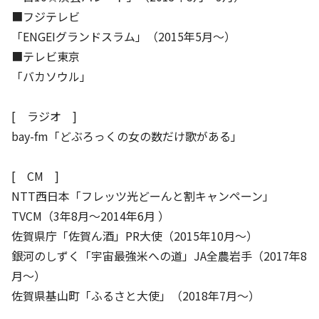
■フジテレビ
「ENGEIグランドスラム」（2015年5月～）
■テレビ東京
「バカソウル」
[ ラジオ ]
bay-fm「どぶろっくの女の数だけ歌がある」
[ CM ]
NTT西日本「フレッツ光どーんと割キャンペーン」
TVCM（3年8月～2014年6月 ）
佐賀県庁「佐賀ん酒」PR大使（2015年10月～）
銀河のしずく「宇宙最強米への道」JA全農岩手（2017年8
月～）
佐賀県基山町「ふるさと大使」（2018年7月～）