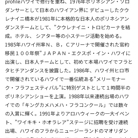
profileハワイで修行を重ね、1976年ポリネシアン・ソロ
ダンサーとして日本のハワイアン界に デビューしたクウ
レナイニ橋本が1981年に本格的な日本人のポリネシアン
ダンスチームとして、”クウレナイニ・トロピカーナを結
成。ホテル、 シアター等の小ステージ活動を始める。
1985年ハワイ州率Ｎ、Ｂ，Ｃアリーナで開催された官約
移民１００年祭”ＪＡＰＡＮ・エクスポ・イン・ハワイに
出演し、日本人チームとして、初めて本場ハワイでフラと
タヒチアンダンスを披露した。1986年、ハワイ州ヒロ市
で開催されているハワイで一番伝統ある”メリーモナー
ク・フラフェスティバル”に特別ゲストとして１時間半の
ポリネシアンショーを上演。1988年以来連続出場のハワ
イでの「キングカメハメハ・フラコンクール」では数々
の入賞に輝く。1991年よりアロハウィークの一大イベン
ト、”ワイキキ・ホオラレア”ステージに招聘を受け連続
出場、ハワイのフラからニュージーランドのマオリダン