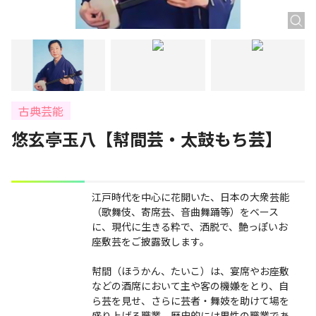
古典芸能
悠玄亭玉八【幇間芸・太鼓もち芸】
江戸時代を中心に花開いた、日本の大衆芸能
（歌舞伎、寄席芸、音曲舞踊等）をベース
に、現代に生きる粋で、洒脱で、艶っぽいお
座敷芸をご披露致します。
幇間（ほうかん、たいこ）は、宴席やお座敷
などの酒席において主や客の機嫌をとり、自
ら芸を見せ、さらに芸者・舞妓を助けて場を
盛り上げる職業。歴史的には男性の職業であ