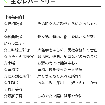
主なレパートリー
【演芸内容】
☆世相漫談 その時々の話題をからめたおしゃべ
り
☆粋曲漫談 都々逸、新内、俗曲をはさんだ楽し
いバラエティ
☆三味線曲弾き 大薩摩をはじめ、勇壮な旋律と音色
☆声色・声帯模写 政治家、役者、噺家などのものまね
☆小噺 お酒の席では艶笑中心で
☆屏風芸 屏風、襖を使った一人芝居
☆仕方話と所作事 踊り等を取り入れた所作事
☆手踊り おなじみ「深川」「奴さん」「かっ
ぽれ」等々
☆寿獅子舞 おめでたい席には華やかに