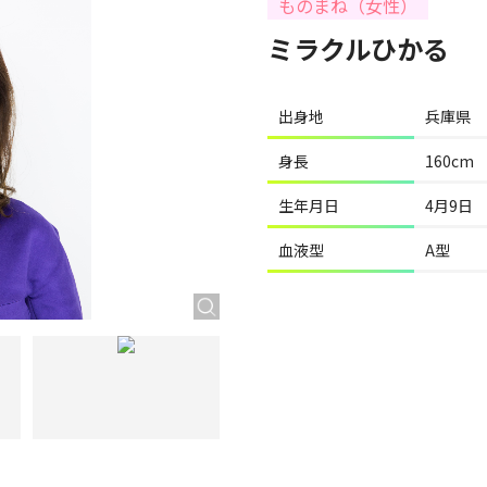
ものまね（女性）
ミラクルひかる
出身地
兵庫県
身長
160cm
生年月日
4月9日
血液型
A型