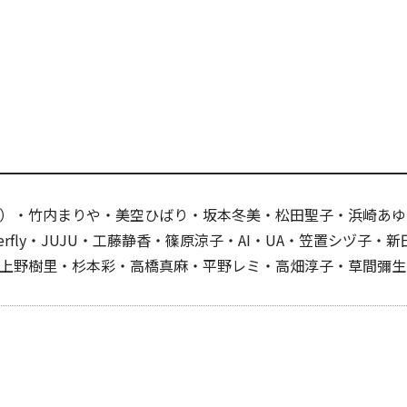
）・竹内まりや・美空ひばり・坂本冬美・松田聖子・浜崎あゆ
uperfly・JUJU・工藤静香・篠原涼子・AI・UA・笠置シヅ
上野樹里・杉本彩・高橋真麻・平野レミ・高畑淳子・草間彌生