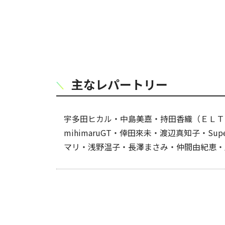
主なレパートリー
宇多田ヒカル・中島美嘉・持田香織（ＥＬＴ
mihimaruGT・倖田來未・渡辺真知子・S
マリ・浅野温子・長澤まさみ・仲間由紀恵・