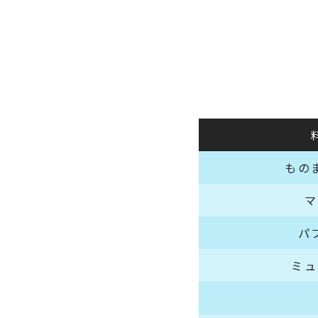
もの
マ
パ
ミュ