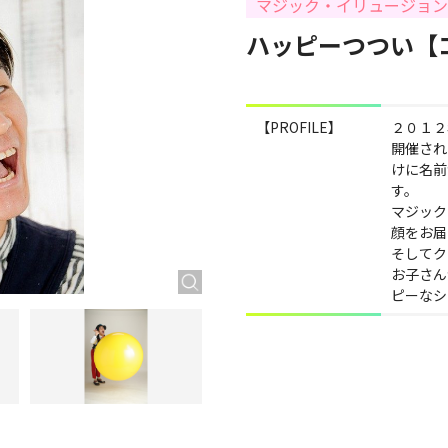
マジック・イリュージョ
ハッピーつつい【
【PROFILE】
２０１２
開催され
けに名前
す。
マジック
顔をお届
そしてク
お子さん
ピーなシ